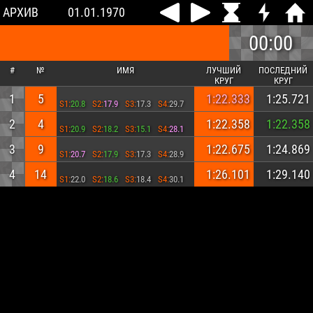
АРХИВ
01.01.1970
00:00
#
№
ИМЯ
ЛУЧШИЙ
ПОСЛЕДНИЙ
КРУГ
КРУГ
1
5
1:22.333
1:25.721
S1:
20.8
S2:
17.9
S3:
17.3
S4:
29.7
2
4
1:22.358
1:22.358
S1:
20.9
S2:
18.2
S3:
15.1
S4:
28.1
3
9
1:22.675
1:24.869
S1:
20.7
S2:
17.9
S3:
17.3
S4:
28.9
4
14
1:26.101
1:29.140
S1:
22.0
S2:
18.6
S3:
18.4
S4:
30.1