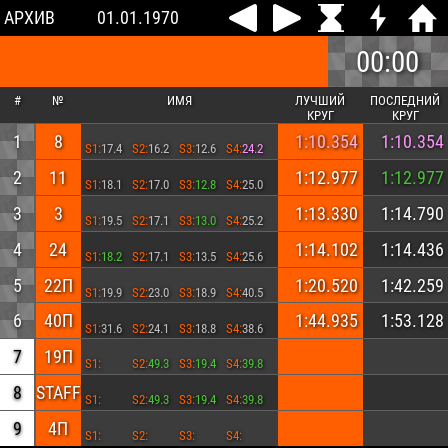
АРХИВ
01.01.1970
00:00
#
№
ИМЯ
ЛУЧШИЙ
ПОСЛЕДНИЙ
КРУГ
КРУГ
1
8
1:10.354
1:10.354
S1:
17.4
S2:
16.2
S3:
12.6
S4:
24.2
2
11
1:12.977
1:12.977
S1:
18.1
S2:
17.0
S3:
12.8
S4:
25.0
3
3
1:13.330
1:14.790
S1:
19.5
S2:
17.1
S3:
13.0
S4:
25.2
4
24
1:14.102
1:14.436
S1:
18.2
S2:
17.1
S3:
13.5
S4:
25.6
5
22П
1:20.520
1:42.259
S1:
19.9
S2:
23.0
S3:
18.9
S4:
40.5
6
40П
1:44.935
1:53.128
S1:
31.6
S2:
24.1
S3:
18.8
S4:
38.6
7
19П
S1:
S2:
49.3
S3:
19.4
S4:
39.8
8
STAFF
S1:
S2:
49.3
S3:
19.4
S4:
39.8
9
4П
S1:
S2:
S3:
S4: