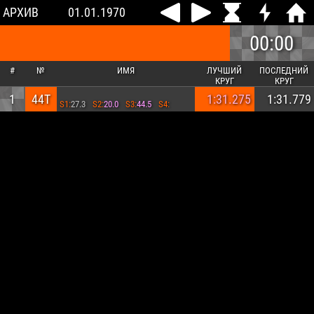
АРХИВ
01.01.1970
00:00
#
№
ИМЯ
ЛУЧШИЙ
ПОСЛЕДНИЙ
КРУГ
КРУГ
1
44Т
1:31.275
1:31.779
S1:
27.3
S2:
20.0
S3:
44.5
S4: