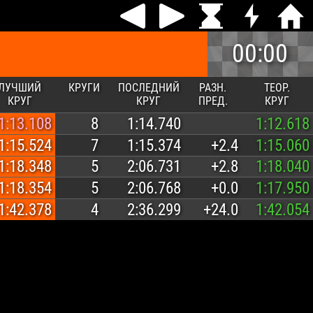
00:00
ЛУЧШИЙ
КРУГИ
ПОСЛЕДНИЙ
РАЗН.
ТЕОР.
КРУГ
КРУГ
ПРЕД.
КРУГ
1:13.108
8
1:14.740
1:12.618
1:15.524
7
1:15.374
+2.4
1:15.060
1:18.348
5
2:06.731
+2.8
1:18.040
1:18.354
5
2:06.768
+0.0
1:17.950
1:42.378
4
2:36.299
+24.0
1:42.054