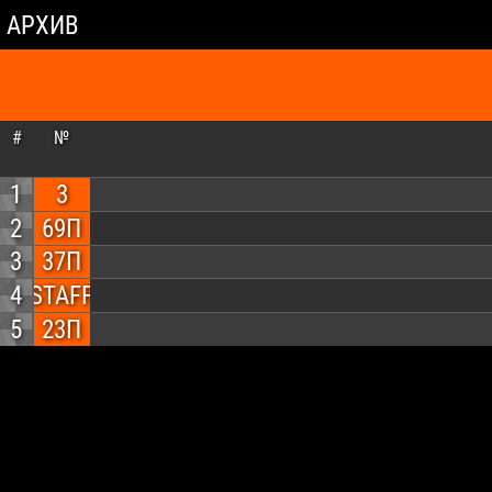
АРХИВ
#
№
1
3
2
69П
3
37П
4
STAFF
5
23П