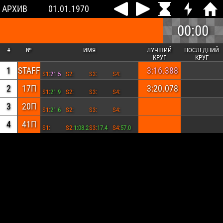
АРХИВ
01.01.1970
00:00
#
№
ИМЯ
ЛУЧШИЙ
ПОСЛЕДНИЙ
КРУГ
КРУГ
1
STAFF
3:16.388
S1:
21.5
S2:
S3:
S4:
2
17П
3:20.078
S1:
21.9
S2:
S3:
S4:
3
20П
S1:
21.6
S2:
S3:
S4:
4
41П
S1:
S2:
1:08.2
S3:
17.4
S4:
57.0