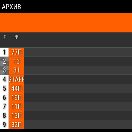
АРХИВ
#
№
1
77П
2
13
3
31
4
STAFF
5
44П
6
19П
7
11П
8
13П
9
32П