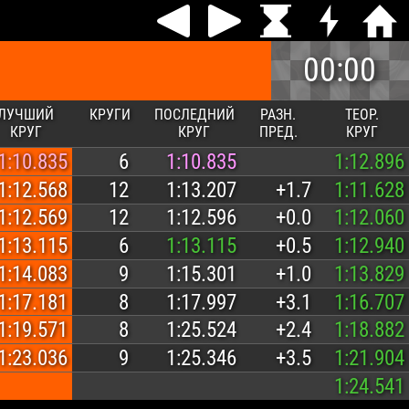
00:00
ЛУЧШИЙ
КРУГИ
ПОСЛЕДНИЙ
РАЗН.
ТЕОР.
КРУГ
КРУГ
ПРЕД.
КРУГ
1:10.835
6
1:10.835
1:12.896
1:12.568
12
1:13.207
+1.7
1:11.628
1:12.569
12
1:12.596
+0.0
1:12.060
1:13.115
6
1:13.115
+0.5
1:12.940
1:14.083
9
1:15.301
+1.0
1:13.829
1:17.181
8
1:17.997
+3.1
1:16.707
1:19.571
8
1:25.524
+2.4
1:18.882
1:23.036
9
1:25.346
+3.5
1:21.904
1:24.541