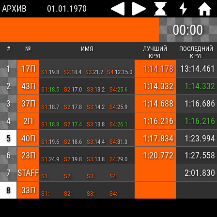
АРХИВ
01.01.1970
00:00
#
№
ИМЯ
ЛУЧШИЙ
ПОСЛЕДНИЙ
КРУГ
КРУГ
1
17П
1:14.178
13:14.461
S1:
19.8
S2:
18.4
S3:
21.2
S4:
12:15.0
2
43П
1:14.332
1:14.332
S1:
18.5
S2:
17.0
S3:
13.2
S4:
25.6
3
37П
1:14.688
1:16.686
S1:
18.7
S2:
17.8
S3:
14.2
S4:
25.9
4
2П
1:16.216
1:16.216
S1:
18.8
S2:
17.4
S3:
13.8
S4:
26.1
5
40П
1:17.834
1:23.994
S1:
19.6
S2:
18.6
S3:
14.4
S4:
31.3
6
23П
1:20.772
1:27.558
S1:
24.9
S2:
19.8
S3:
13.8
S4:
29.0
7
STAFF
2:01.830
S1:
S2:
S3:
S4:
8
33П
S1:
S2:
S3:
S4: