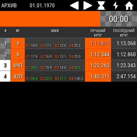
АРХИВ
01.01.1970
00:00
#
№
ИМЯ
ЛУЧШИЙ
ПОСЛЕДНИЙ
КРУГ
КРУГ
1
9
1:11.871
1:13.068
S1:
18.0
S2:
17.1
S3:
12.8
S4:
25.2
2
8
1:12.544
1:12.860
S1:
17.9
S2:
16.9
S3:
13.1
S4:
25.0
3
69П
1:23.263
1:23.343
S1:
20.6
S2:
19.9
S3:
14.6
S4:
28.2
4
42П
1:45.311
2:47.154
S1:
26.4
S2:
22.9
S3:
17.7
S4:
1:40.2