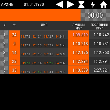
АРХИВ
01.01.1970
00:00
#
№
ИМЯ
ЛУЧШИЙ
ПОСЛЕДНИЙ
КРУГ
КРУГ
1
24
1:09.819
1:10.742
S1:
17.2
S2:
16.1
S3:
12.7
S4:
24.8
2
5
1:10.218
1:10.731
S1:
17.3
S2:
16.3
S3:
12.7
S4:
24.4
3
14
1:12.176
1:12.363
S1:
17.8
S2:
16.7
S3:
13.0
S4:
24.9
4
23
1:12.294
1:12.791
S1:
17.8
S2:
16.6
S3:
12.9
S4:
25.6
5
33
1:13.339
2:27.921
S1:
17.9
S2:
16.7
S3:
13.1
S4:
26.4