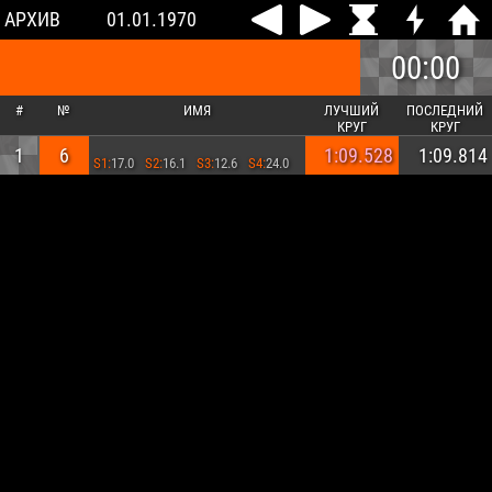
АРХИВ
01.01.1970
00:00
#
№
ИМЯ
ЛУЧШИЙ
ПОСЛЕДНИЙ
КРУГ
КРУГ
1
6
1:09.528
1:09.814
S1:
17.0
S2:
16.1
S3:
12.6
S4:
24.0