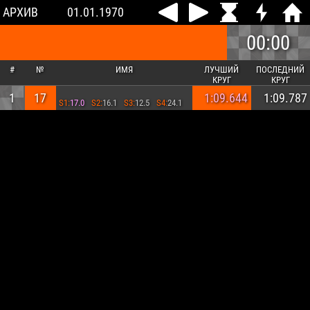
АРХИВ
01.01.1970
00:00
#
№
ИМЯ
ЛУЧШИЙ
ПОСЛЕДНИЙ
КРУГ
КРУГ
1
17
1:09.644
1:09.787
S1:
17.0
S2:
16.1
S3:
12.5
S4:
24.1