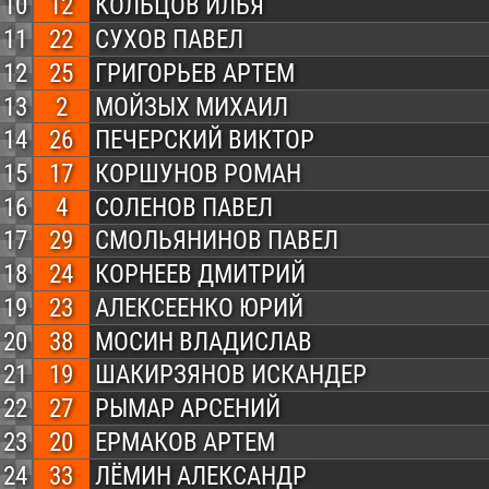
10
12
КОЛЬЦОВ ИЛЬЯ
11
22
СУХОВ ПАВЕЛ
12
25
ГРИГОРЬЕВ АРТЕМ
13
2
МОЙЗЫХ МИХАИЛ
14
26
ПЕЧЕРСКИЙ ВИКТОР
15
17
КОРШУНОВ РОМАН
16
4
СОЛЕНОВ ПАВЕЛ
17
29
СМОЛЬЯНИНОВ ПАВЕЛ
18
24
КОРНЕЕВ ДМИТРИЙ
19
23
АЛЕКСЕЕНКО ЮРИЙ
20
38
МОСИН ВЛАДИСЛАВ
21
19
ШАКИРЗЯНОВ ИСКАНДЕР
22
27
РЫМАР АРСЕНИЙ
23
20
ЕРМАКОВ АРТЕМ
24
33
ЛЁМИН АЛЕКСАНДР