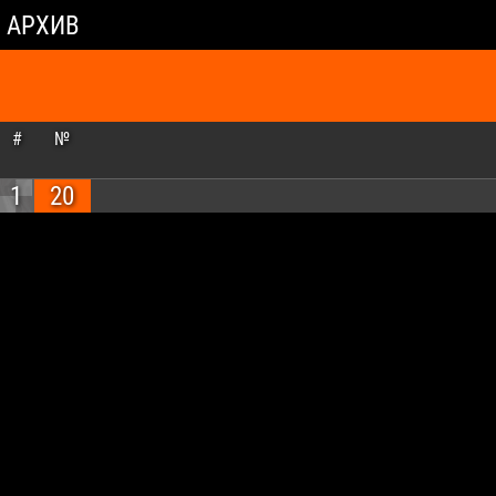
АРХИВ
#
№
1
20