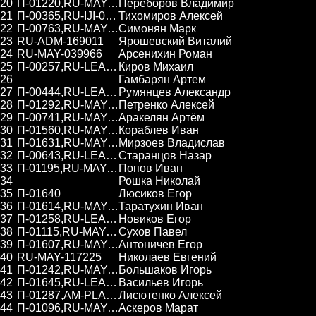
20
П-01220,RU-MAY-162559
Переборов Владимир
21
П-00365,RU-IJI-03-119501
Тихомиров Алексей
22
П-00763,RU-MAY-148199
Симонян Марк
23
RU-ADM-169011
Ярошевский Виталий
24
RU-MAY-039966
Арсенихин Роман
25
П-00257,RU-LEA-090234
Киров Михаил
26
Гамбарян Артем
27
П-00444,RU-LEA-086011
Румянцев Александр
28
П-01292,RU-MAY-166448
Петренко Алексей
29
П-00741,RU-MAY-105656
Аракелян Артём
30
П-01560,RU-MAY-186936
Кораблев Иван
31
П-01631,RU-MAY-191327
Мирзоев Владислав
32
П-00643,RU-LEA-090553
Старанцов Назар
33
П-01195,RU-MAY-161182
Попов Иван
34
Рошка Николай
35
П-01640
Люсиков Егор
36
П-01614,RU-MAY-188936
Таратухин Иван
37
П-01258,RU-LEA-158832
Новиков Егор
38
П-01115,RU-MAY-156541
Сухов Павел
39
П-01607,RU-MAY-189772
Антоничев Егор
40
RU-MAY-117225
Николаев Евгений
41
П-01242,RU-MAY-104801
Большаков Игорь
42
П-01645,RU-LEA-167050
Васильев Игорь
43
П-01287,AM-PLA-155780
Лисютенко Алексей
44
П-01096,RU-MAY-154551
Аскеров Марат