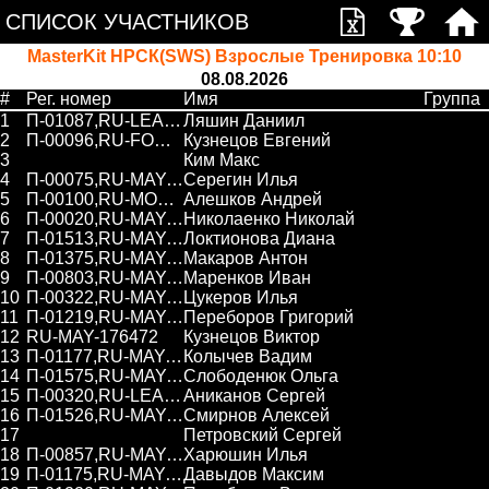
СПИСОК УЧАСТНИКОВ
MasterKit НРСК(SWS) Взрослые Тренировка 10:10
08.08.2026
#
Рег. номер
Имя
Группа
1
П-01087,RU-LEA-120447
Ляшин Даниил
2
П-00096,RU-FOR-040011
Кузнецов Евгений
3
Ким Макс
4
П-00075,RU-MAY-067393
Серегин Илья
5
П-00100,RU-MOC-037456
Алешков Андрей
6
П-00020,RU-MAY-084664
Николаенко Николай
7
П-01513,RU-MAY-184144
Локтионова Диана
8
П-01375,RU-MAY-169967
Макаров Антон
9
П-00803,RU-MAY-137052
Маренков Иван
10
П-00322,RU-MAY-004510
Цукеров Илья
11
П-01219,RU-MAY-172225
Переборов Григорий
12
RU-MAY-176472
Кузнецов Виктор
13
П-01177,RU-MAY-160382
Колычев Вадим
14
П-01575,RU-MAY-187704
Слободенюк Ольга
15
П-00320,RU-LEA-105204
Аниканов Сергей
16
П-01526,RU-MAY-185164
Смирнов Алексей
17
Петровский Сергей
18
П-00857,RU-MAY-139328
Харюшин Илья
19
П-01175,RU-MAY-160276
Давыдов Максим